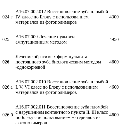
A16.07.002.012 Восстановление зуба пломбой
024.г
IV класс по Блэку с использованием
4300
материалов из фотополимеров
A16.07.009 Лечение пульпита
025.
4950
ампутационным методом
Лечение обратимых форм пульпита
026.
постоянного зуба биологическим методом
4600
-однокорневой
A16.07.002.010 Восстановление зуба пломбой
026.а
I, V, VI класс по Блэку с использованием
4600
материалов из фотополимеров
A16.07.002.011 Восстановление зуба пломбой
с нарушением контактного пункта II, III класс
026.б
4600
по Блэку с использованием материалов из
фотополимеров