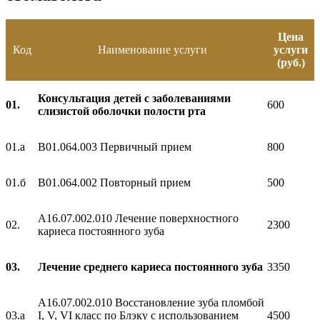
Цена
Код
Наименование услуги
услуги
(руб.)
Консультация детей с заболеваниями
01.
600
слизистой оболочки полости рта
01.а
B01.064.003 Первичный прием
800
01.б
B01.064.002 Повторный прием
500
A16.07.002.010 Лечение поверхностного
02.
2300
кариеса постоянного зуба
03.
Лечение среднего кариеса постоянного зуба
3350
A16.07.002.010 Восстановление зуба пломбой
03.а
I, V, VI класс по Блэку с использованием
4500