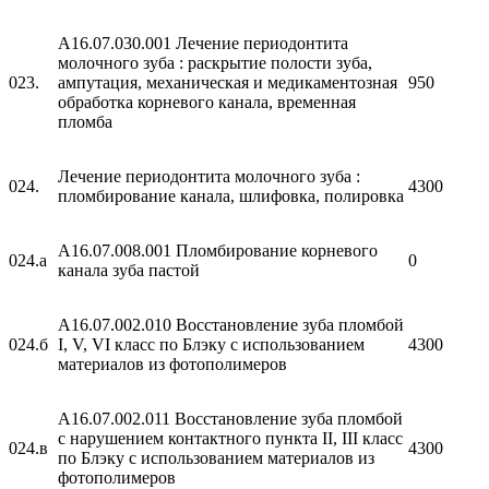
A16.07.030.001 Лечение периодонтита
молочного зуба : раскрытие полости зуба,
023.
ампутация, механическая и медикаментозная
950
обработка корневого канала, временная
пломба
Лечение периодонтита молочного зуба :
024.
4300
пломбирование канала, шлифовка, полировка
A16.07.008.001 Пломбирование корневого
024.а
0
канала зуба пастой
A16.07.002.010 Восстановление зуба пломбой
024.б
I, V, VI класс по Блэку с использованием
4300
материалов из фотополимеров
A16.07.002.011 Восстановление зуба пломбой
с нарушением контактного пункта II, III класс
024.в
4300
по Блэку с использованием материалов из
фотополимеров