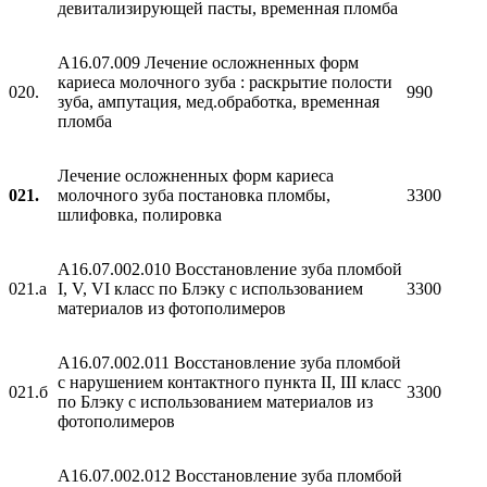
девитализирующей пасты, временная пломба
A16.07.009 Лечение осложненных форм
кариеса молочного зуба : раскрытие полости
020.
990
зуба, ампутация, мед.обработка, временная
пломба
Лечение осложненных форм кариеса
021.
молочного зуба постановка пломбы,
3300
шлифовка, полировка
A16.07.002.010 Восстановление зуба пломбой
021.а
I, V, VI класс по Блэку с использованием
3300
материалов из фотополимеров
A16.07.002.011 Восстановление зуба пломбой
с нарушением контактного пункта II, III класс
021.б
3300
по Блэку с использованием материалов из
фотополимеров
A16.07.002.012 Восстановление зуба пломбой