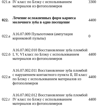
021.в
IV класс по Блэку с использованием
3300
материалов из фотополимеров
Лечение осложненных форм кариеса
022.
4400
молочного зуба в одно посещение
A16.07.009 Пульпотомия (ампутация
022.а
0
коронковой пульпы)
A16.07.002.010 Восстановление зуба пломбой
022.б
I, V, VI класс по Блэку с использованием
4400
материалов из фотополимеров
A16.07.002.011 Восстановление зуба пломбой
с нарушением контактного пункта II, III класс
022.в
4400
по Блэку с использованием материалов из
фотополимеров
A16.07.002.012 Восстановление зуба пломбой
022.г
IV класс по Блэку с использованием
4400
материалов из фотополимеров