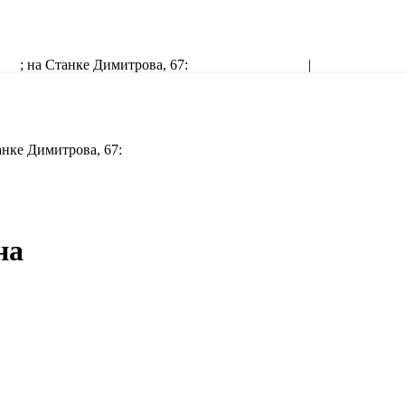
4-64
; на Станке Димитрова, 67:
+7 (4832) 30-20-07
|
sktest@yandex.
танке Димитрова, 67:
+7 (4832) 30-20-07
на