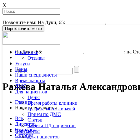
X
Позвоните нам! На Дуки, 65:
+7 (4832) 34-03-43
,
+7 (4832) 64-9
Переключить меню
На Дуки, 65:
+7 (4832) 34-03-43
,
+7 (4832) 64-94-64
; на С
О клинике
sktest@yandex.ru
Отзывы
Услуги
Цены
Наши специалисты
Время работы
Ражева Наталья Александров
ДМС
Для пациентов
Цены
Главная
Время работы клиники
Наши специалисты
График работы врачей
Прием по ДМС
Все
Статьи
Директор
Защита ПД пациентов
Ортодонт
Документы
Ортопед
Для пациентов