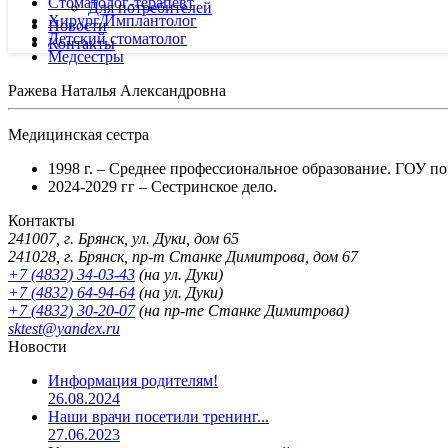
Стоматолог-терапевт
Для потребителей
Хирург/Имплантолог
Новости
Детский стоматолог
Контакты
Медсестры
Ражева Наталья Александровна
Медицинская сестра
1998 г. – Среднее профессиональное образование. ГОУ 
2024-2029 гг – Сестринское дело.
Контакты
241007, г. Брянск, ул. Дуки, дом 65
241028, г. Брянск, пр-т Станке Димитрова, дом 67
+7 (4832) 34-03-43
(на ул. Дуки)
+7 (4832) 64-94-64
(на ул. Дуки)
+7 (4832) 30-20-07
(на пр-те Станке Димитрова)
sktest@yandex.ru
Новости
Информация родителям!
26.08.2024
Наши врачи посетили тренинг...
27.06.2023