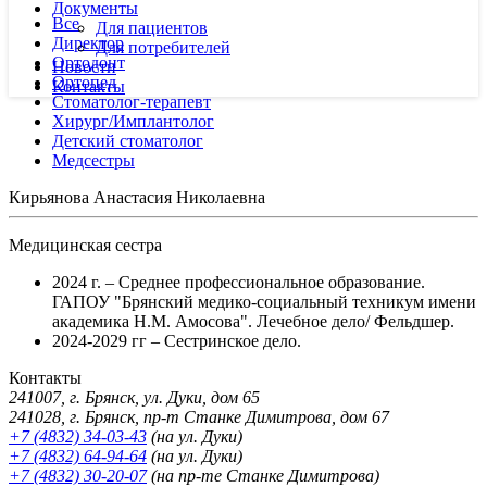
Документы
Все
Для пациентов
Директор
Для потребителей
Ортодонт
Новости
Ортопед
Контакты
Стоматолог-терапевт
Хирург/Имплантолог
Детский стоматолог
Медсестры
Кирьянова Анастасия Николаевна
Медицинская сестра
2024 г. – Среднее профессиональное образование.
ГАПОУ "Брянский медико-социальный техникум имени
академика Н.М. Амосова". Лечебное дело/ Фельдшер.
2024-2029 гг – Сестринское дело.
Контакты
241007, г. Брянск, ул. Дуки, дом 65
241028, г. Брянск, пр-т Станке Димитрова, дом 67
+7 (4832) 34-03-43
(на ул. Дуки)
+7 (4832) 64-94-64
(на ул. Дуки)
+7 (4832) 30-20-07
(на пр-те Станке Димитрова)